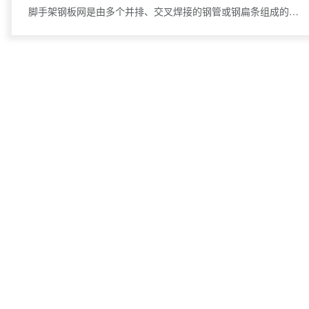
脚手架钢板网是由多个并排、交叉焊接的钢管或钢扁条组成的矩形或方形网格结构，作为脚手架系统的重要组成部