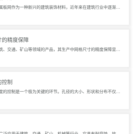
金属板网在建筑装饰中的创新应用金属板网作为一种新兴的建筑装饰材料，近年来在建筑行业中逐渐受到重视。其
寸的精度保障
菱形钢笆网片作为一种广泛应用于建筑、交通、矿山等领域的产品，其生产中网格尺寸的精度保障显得尤为重要。
的控制
在镀锌圆孔网的生产过程中，孔径精度的控制是一个极为关键的环节。孔径的大小、形状和分布不仅影响产品的强
镀锌圆孔网是一种常见的金属材料，广泛应用于建筑、交通、矿山、机械等行业。它具有耐腐蚀、抗拉强度高等特