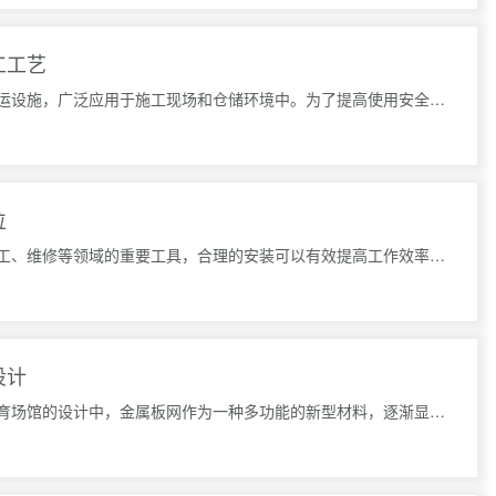
工工艺
镀锌钢跳板作为一种重要的建筑和搬运设施，广泛应用于施工现场和仓储环境中。为了提高使用安全性和防滑性能
位
镀锌钢跳板是一种广泛应用于建筑施工、维修等领域的重要工具，合理的安装可以有效提高工作效率，并保障施工
设计
金属板网在体育场馆的应用设计在体育场馆的设计中，金属板网作为一种多功能的新型材料，逐渐显现出了其独特