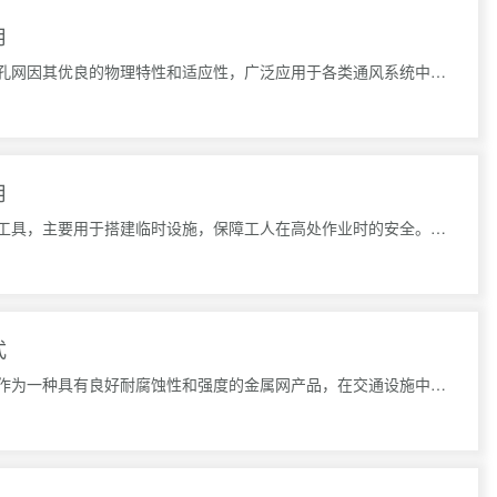
用
镀锌圆孔网在通风系统的应用镀锌圆孔网因其优良的物理特性和适应性，广泛应用于各类通风系统中。通风系统的
用
镀锌钢跳板是建筑施工中常用的一种工具，主要用于搭建临时设施，保障工人在高处作业时的安全。为了确保镀锌
式
钢板网在交通设施的应用形式钢板网作为一种具有良好耐腐蚀性和强度的金属网产品，在交通设施中得到了广泛的