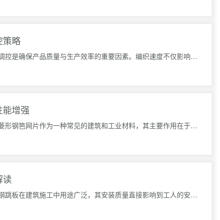
控策略
在钢板网的生产过程中，编织速度的调控是确保产品质量与生产效率的重要因素。编织速度不仅影响到生产流程的
性能增强
菱形钢笆网片设计的抗撕裂性能增强菱形钢笆网片作为一种常见的建筑和工业材料，其主要作用在于提供支撑、保
解读
镀锌钢跳板安装的验收标准解读镀锌钢跳板在建筑施工中用途广泛，其安装质量直接影响到工人的安全和施工的顺