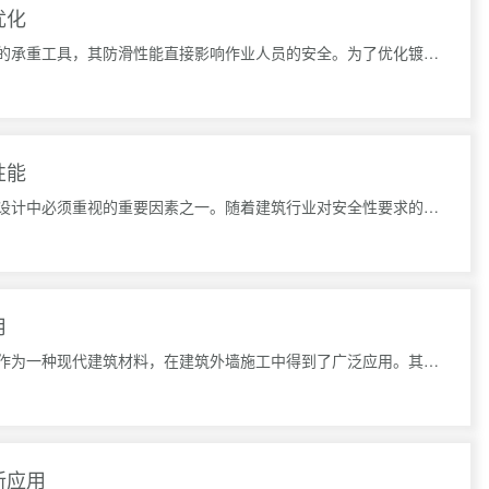
优化
在建筑和施工中，镀锌钢跳板是常见的承重工具，其防滑性能直接影响作业人员的安全。为了优化镀锌钢跳板的防
性能
在碳钢板网的应用领域，防火性能是设计中必须重视的重要因素之一。随着建筑行业对安全性要求的不断提高，碳
用
钢架板在建筑外墙施工的应用钢架板作为一种现代建筑材料，在建筑外墙施工中得到了广泛应用。其采用钢材制作
新应用