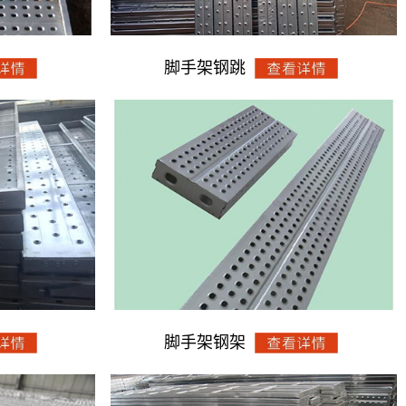
脚手架钢跳
脚手架钢架